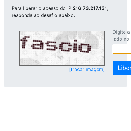
Para liberar o acesso
do IP
216.73.217.131
,
responda ao desafio abaixo.
Digite 
lado no
[trocar imagem]