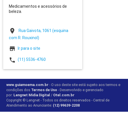
Medicamentos e acessórios de
beleza.
place
Rua Gaivota, 1061 (esquina
com R. Rouxinol)
store
Ir para o site
phone
(11) 5536-4760
www.guiamoema.com.br
- O uso deste site está sujeito aos termos e
condições dos
Termos de Uso
- Desenvolvido e gerenciado
por:
Lengnet Midia Digital
/
Otel.com.br
Copyright © Lengnet - Todos os direitos reservados - Central de
Atendimento ao Anunciante:
(12) 99639-2208